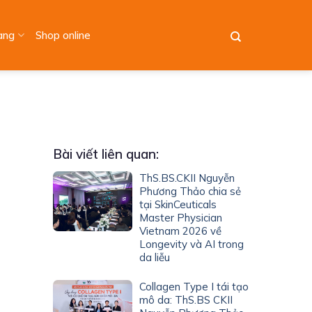
àng
Shop online
Bài viết liên quan:
ThS.BS.CKII Nguyễn
Phương Thảo chia sẻ
tại SkinCeuticals
Master Physician
Vietnam 2026 về
Longevity và AI trong
da liễu
Collagen Type I tái tạo
mô da: ThS.BS CKII