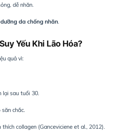
ỏng, dễ nhăn.
p
dưỡng da chống nhăn
.
Suy Yếu Khi Lão Hóa?
u quả vì:
lại sau tuổi 30.
 săn chắc.
hích collagen (Ganceviciene et al., 2012).