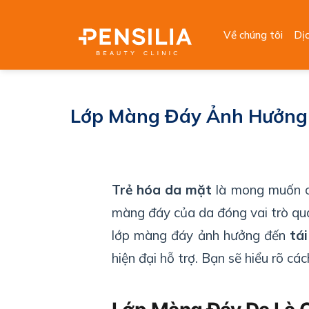
Skip
to
Về chúng tôi
Dị
content
Lớp Màng Đáy Ảnh Hưởng 
Trẻ hóa da mặt
là mong muốn củ
màng đáy của da đóng vai trò quan
lớp màng đáy ảnh hưởng đến
tá
hiện đại hỗ trợ. Bạn sẽ hiểu rõ cá