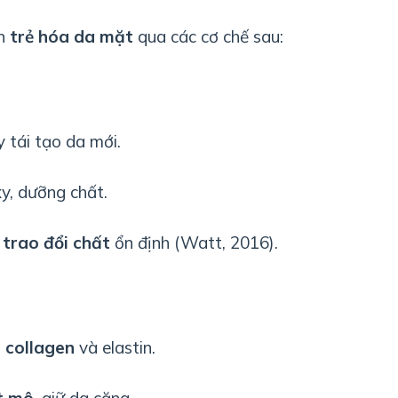
ến
trẻ hóa da mặt
qua các cơ chế sau:
 tái tạo da mới.
y, dưỡng chất.
 trao đổi chất
ổn định (Watt, 2016).
o collagen
và elastin.
ết mô
, giữ da căng.