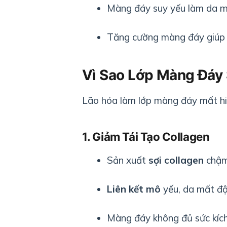
Màng đáy suy yếu làm da m
Tăng cường màng đáy giú
Vì Sao Lớp Màng Đáy 
Lão hóa làm lớp màng đáy mất hiệ
1. Giảm Tái Tạo Collagen
Sản xuất
sợi collagen
chậm 
Liên kết mô
yếu, da mất độ
Màng đáy không đủ sức kích t