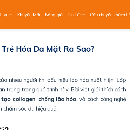
ch vụ
Khuyến Mãi
Bảng giá
Tin tức
Câu chuyện khách h
Trẻ Hóa Da Mặt Ra Sao?
a nhiều người khi dấu hiệu lão hóa xuất hiện. Lớp
 trọng trong quá trình này. Bài viết giải thích cách
i tạo collagen
,
chống lão hóa
, và cách công nghệ
ch chăm sóc da hiệu quả.