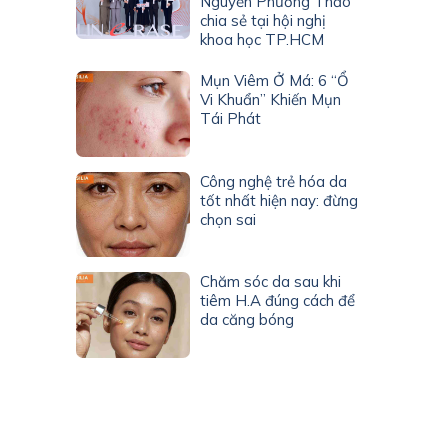
Nguyễn Phương Thảo
chia sẻ tại hội nghị
khoa học TP.HCM
Mụn Viêm Ở Má: 6 “Ổ
Vi Khuẩn” Khiến Mụn
Tái Phát
Công nghệ trẻ hóa da
tốt nhất hiện nay: đừng
chọn sai
Chăm sóc da sau khi
tiêm H.A đúng cách để
da căng bóng