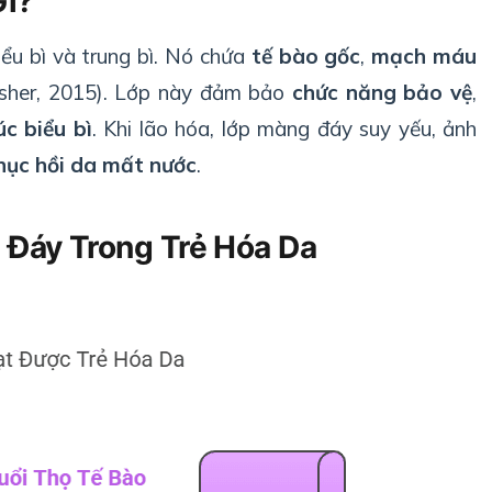
Gì?
ểu bì và trung bì. Nó chứa
tế bào gốc
,
mạch máu
isher, 2015). Lớp này đảm bảo
chức năng bảo vệ
,
úc biểu bì
. Khi lão hóa, lớp màng đáy suy yếu, ảnh
hục hồi da mất nước
.
 Đáy Trong Trẻ Hóa Da