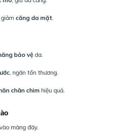
, giảm
căng da mặt
.
năng bảo vệ
da.
nước
, ngăn tổn thương.
hăn chân chim
hiệu quả.
Bào
vào màng đáy.