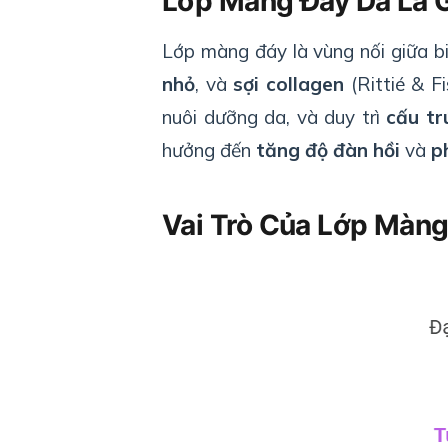
Lớp Màng Đáy Da Là 
Lớp màng đáy là vùng nối giữa bi
nhỏ
, và
sợi collagen
(Rittié & F
nuôi dưỡng da, và duy trì
cấu tr
hưởng đến
tăng độ đàn hồi
và
p
Vai Trò Của Lớp Màng