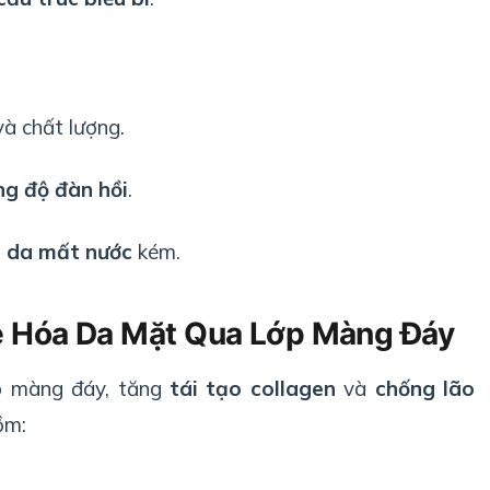
à chất lượng.
ng độ đàn hồi
.
i da mất nước
kém.
ẻ Hóa Da Mặt Qua Lớp Màng Đáy
ớp màng đáy, tăng
tái tạo collagen
và
chống lão
ồm: