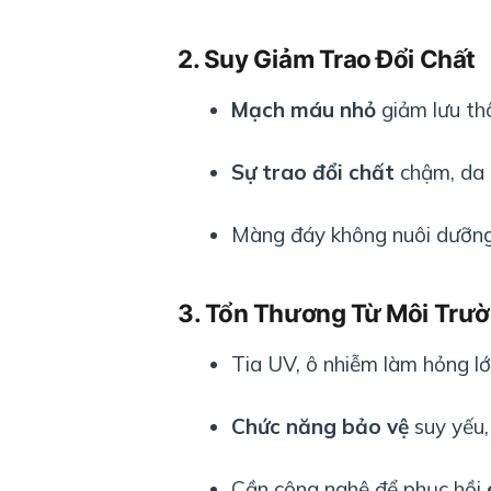
2. Suy Giảm Trao Đổi Chất
Mạch máu nhỏ
giảm lưu thô
Sự trao đổi chất
chậm, da 
Màng đáy không nuôi dưỡn
3. Tổn Thương Từ Môi Trư
Tia UV, ô nhiễm làm hỏng l
Chức năng bảo vệ
suy yếu,
Cần công nghệ để phục hồi