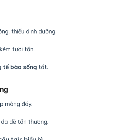
ng, thiếu dinh dưỡng.
kém tươi tắn.
g
tế bào sống
tốt.
ờng
ớp màng đáy.
 da dễ tổn thương.
cấu trúc biểu bì
.