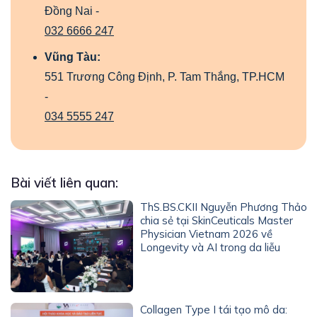
Đồng Nai -
032 6666 247
Vũng Tàu:
551 Trương Công Định, P. Tam Thắng, TP.HCM
-
034 5555 247
Bài viết liên quan:
ThS.BS.CKII Nguyễn Phương Thảo
chia sẻ tại SkinCeuticals Master
Physician Vietnam 2026 về
Longevity và AI trong da liễu
Collagen Type I tái tạo mô da: