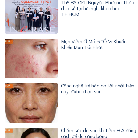
ThS.BS CKII Nguyễn Phương Thảo
chia sẻ tại hội nghị khoa học
TP.HCM
Mụn Viêm Ở Má: 6 “Ổ Vi Khuẩn”
Khiến Mụn Tái Phát
Công nghệ trẻ hóa da tốt nhất hiện
nay: đừng chọn sai
Chăm sóc da sau khi tiêm H.A đúng
cách để da căng bóng