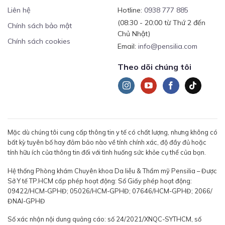
Liên hệ
Hotline:
0938 777 885
(08:30 - 20:00 từ Thứ 2 đến
Chính sách bảo mật
Chủ Nhật)
Chính sách cookies
Email:
info@pensilia.com
Theo dõi chúng tôi
Mặc dù chúng tôi cung cấp thông tin y tế có chất lượng, nhưng không có
bất kỳ tuyên bố hay đảm bảo nào về tính chính xác, độ đầy đủ hoặc
tính hữu ích của thông tin đối với tình huống sức khỏe cụ thể của bạn.
Hệ thống Phòng khám Chuyên khoa Da liễu & Thẩm mỹ Pensilia – Được
Sở Y tế TP.HCM cấp phép hoạt động: Số Giấy phép hoạt động:
09422/HCM-GPHĐ; 05026/HCM-GPHĐ; 07646/HCM-GPHĐ; 2066/
ĐNAI-GPHĐ
Số xác nhận nội dung quảng cáo: số 24/2021/XNQC-SYTHCM, số