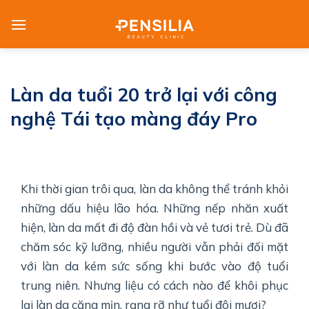
Skip
to
content
Làn da tuổi 20 trở lại với công
nghệ Tái tạo màng đáy Pro
Khi thời gian trôi qua, làn da không thể tránh khỏi
những dấu hiệu lão hóa. Những nếp nhăn xuất
hiện, làn da mất đi độ đàn hồi và vẻ tươi trẻ. Dù đã
chăm sóc kỹ lưỡng, nhiều người vẫn phải đối mặt
với làn da kém sức sống khi bước vào độ tuổi
trung niên. Nhưng liệu có cách nào để khôi phục
lại làn da căng mịn, rạng rỡ như tuổi đôi mươi?