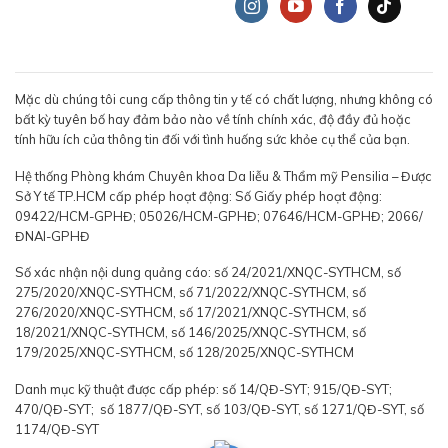
Mặc dù chúng tôi cung cấp thông tin y tế có chất lượng, nhưng không có
bất kỳ tuyên bố hay đảm bảo nào về tính chính xác, độ đầy đủ hoặc
tính hữu ích của thông tin đối với tình huống sức khỏe cụ thể của bạn.
Hệ thống Phòng khám Chuyên khoa Da liễu & Thẩm mỹ Pensilia – Được
Sở Y tế TP.HCM cấp phép hoạt động: Số Giấy phép hoạt động:
09422/HCM-GPHĐ; 05026/HCM-GPHĐ; 07646/HCM-GPHĐ; 2066/
ĐNAI-GPHĐ
Số xác nhận nội dung quảng cáo: số 24/2021/XNQC-SYTHCM, số
275/2020/XNQC-SYTHCM, số 71/2022/XNQC-SYTHCM, số
276/2020/XNQC-SYTHCM, số 17/2021/XNQC-SYTHCM, số
18/2021/XNQC-SYTHCM, số 146/2025/XNQC-SYTHCM, số
179/2025/XNQC-SYTHCM, số 128/2025/XNQC-SYTHCM
Danh mục kỹ thuật được cấp phép: số 14/QĐ-SYT; 915/QĐ-SYT;
470/QĐ-SYT; số 1877/QĐ-SYT, số 103/QĐ-SYT, số 1271/QĐ-SYT, số
1174/QĐ-SYT