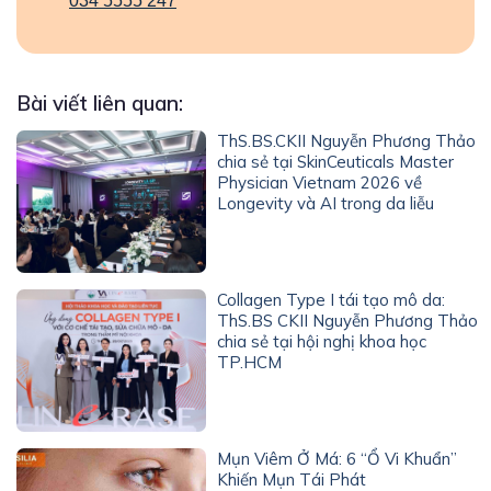
034 5555 247
Bài viết liên quan:
ThS.BS.CKII Nguyễn Phương Thảo
chia sẻ tại SkinCeuticals Master
Physician Vietnam 2026 về
Longevity và AI trong da liễu
Collagen Type I tái tạo mô da:
ThS.BS CKII Nguyễn Phương Thảo
chia sẻ tại hội nghị khoa học
TP.HCM
Mụn Viêm Ở Má: 6 “Ổ Vi Khuẩn”
Khiến Mụn Tái Phát