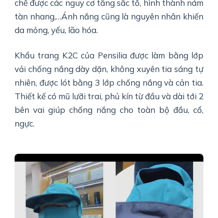
chế được các nguy cơ tăng sắc tố, hình thành nám
tàn nhang,…Ánh nắng cũng là nguyên nhân khiến
da mỏng, yếu, lão hóa.
Khẩu trang K2C của Pensilia được làm bằng lớp
vải chống nắng dày dặn, không xuyên tia sáng tự
nhiên, được lót bằng 3 lớp chống nắng và cản tia.
Thiết kế có mũ lưỡi trai, phủ kín từ đầu và dài tới 2
bên vai giúp chống nắng cho toàn bộ đầu, cổ,
ngực.