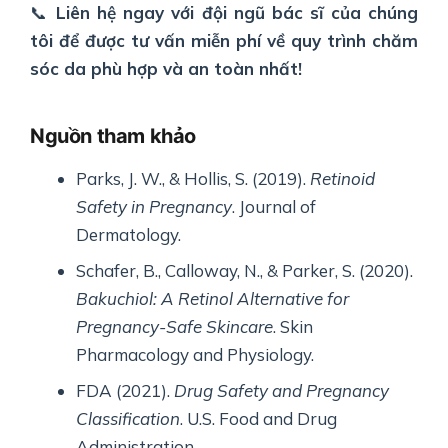
📞
Liên hệ ngay với đội ngũ bác sĩ của chúng
tôi để được tư vấn miễn phí về quy trình chăm
sóc da phù hợp và an toàn nhất!
Nguồn tham khảo
Parks, J. W., & Hollis, S. (2019).
Retinoid
Safety in Pregnancy
. Journal of
Dermatology.
Schafer, B., Calloway, N., & Parker, S. (2020).
Bakuchiol: A Retinol Alternative for
Pregnancy-Safe Skincare
. Skin
Pharmacology and Physiology.
FDA (2021).
Drug Safety and Pregnancy
Classification
. U.S. Food and Drug
Administration.