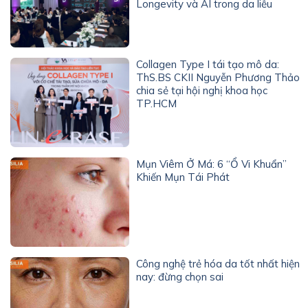
Longevity và AI trong da liễu
Collagen Type I tái tạo mô da:
ThS.BS CKII Nguyễn Phương Thảo
chia sẻ tại hội nghị khoa học
TP.HCM
Mụn Viêm Ở Má: 6 “Ổ Vi Khuẩn”
Khiến Mụn Tái Phát
Công nghệ trẻ hóa da tốt nhất hiện
nay: đừng chọn sai