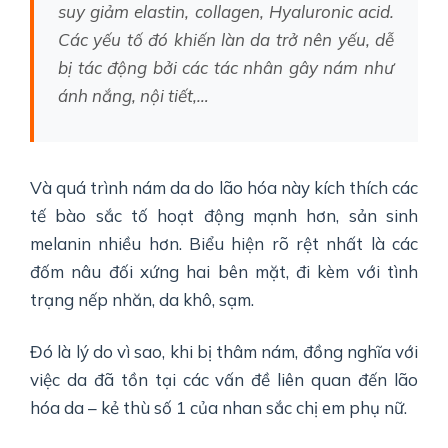
suy giảm elastin, collagen, Hyaluronic acid.
Các yếu tố đó khiến làn da trở nên yếu, dễ
bị tác động bởi các tác nhân gây nám như
ánh nắng, nội tiết,…
Và quá trình nám da do lão hóa này kích thích các
tế bào sắc tố hoạt động mạnh hơn, sản sinh
melanin nhiều hơn. Biểu hiện rõ rệt nhất là các
đốm nâu đối xứng hai bên mặt, đi kèm với tình
trạng nếp nhăn, da khô, sạm.
Đó là lý do vì sao, khi bị thâm nám, đồng nghĩa với
việc da đã tồn tại các vấn đề liên quan đến lão
hóa da – kẻ thù số 1 của nhan sắc chị em phụ nữ.