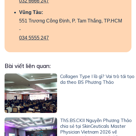
032 6666 247
Vũng Tàu:
551 Trương Công Định, P. Tam Thắng, TP.HCM
-
034 5555 247
Bài viết liên quan:
Collagen Type I là gì? Vai trò tái tạo
da theo BS Phương Thảo
ThS.BS.CKII Nguyễn Phương Thảo
chia sẻ tại SkinCeuticals Master
Physician Vietnam 2026 về