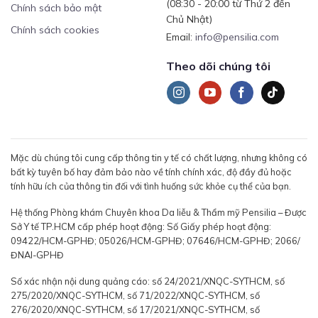
(08:30 - 20:00 từ Thứ 2 đến
Chính sách bảo mật
Chủ Nhật)
Chính sách cookies
Email:
info@pensilia.com
Theo dõi chúng tôi
Mặc dù chúng tôi cung cấp thông tin y tế có chất lượng, nhưng không có
bất kỳ tuyên bố hay đảm bảo nào về tính chính xác, độ đầy đủ hoặc
tính hữu ích của thông tin đối với tình huống sức khỏe cụ thể của bạn.
Hệ thống Phòng khám Chuyên khoa Da liễu & Thẩm mỹ Pensilia – Được
Sở Y tế TP.HCM cấp phép hoạt động: Số Giấy phép hoạt động:
09422/HCM-GPHĐ; 05026/HCM-GPHĐ; 07646/HCM-GPHĐ; 2066/
ĐNAI-GPHĐ
Số xác nhận nội dung quảng cáo: số 24/2021/XNQC-SYTHCM, số
275/2020/XNQC-SYTHCM, số 71/2022/XNQC-SYTHCM, số
276/2020/XNQC-SYTHCM, số 17/2021/XNQC-SYTHCM, số