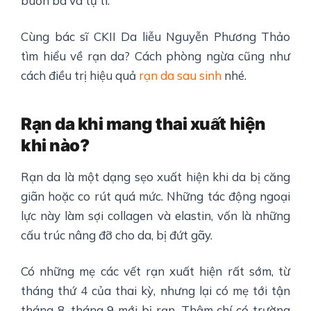
buồn bã và tự ti.
Cùng bác sĩ CKII Da liễu Nguyễn Phương Thảo
tìm hiểu về rạn da? Cách phòng ngừa cũng như
cách điều trị hiệu quả
rạn da sau sinh
nhé.
Rạn da khi mang thai xuất hiện
khi nào?
Rạn da là một dạng sẹo xuất hiện khi da bị căng
giãn hoặc co rút quá mức. Những tác động ngoại
lực này làm sợi collagen và elastin, vốn là những
cấu trúc nâng đỡ cho da, bị đứt gãy.
Có những mẹ các vết rạn xuất hiện rất sớm, từ
tháng thứ 4 của thai kỳ, nhưng lại có mẹ tới tận
tháng 8, tháng 9 mới bị rạn. Thậm chí có trường