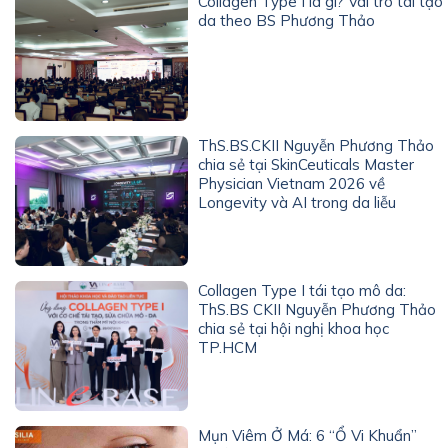
Collagen Type I là gì? Vai trò tái tạo
da theo BS Phương Thảo
ThS.BS.CKII Nguyễn Phương Thảo
chia sẻ tại SkinCeuticals Master
Physician Vietnam 2026 về
Longevity và AI trong da liễu
Collagen Type I tái tạo mô da:
ThS.BS CKII Nguyễn Phương Thảo
chia sẻ tại hội nghị khoa học
TP.HCM
Mụn Viêm Ở Má: 6 “Ổ Vi Khuẩn”