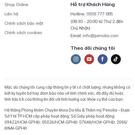
Hỗ trợ Khách Hàng
Shop Online
Liên hệ
Hotline:
0938 777 885
(08:30 - 20:00 từ Thứ 2 đến
Chính sách bảo mật
Chủ Nhật)
Chính sách cookies
Email:
info@pensilia.com
Theo dõi chúng tôi
Mặc dù chúng tôi cung cấp thông tin y tế có chất lượng, nhưng không có
bất kỳ tuyên bố hay đảm bảo nào về tính chính xác, độ đầy đủ hoặc
tính hữu ích của thông tin đối với tình huống sức khỏe cụ thể của bạn.
Hệ thống Phòng khám Chuyên khoa Da liễu & Thẩm mỹ Pensilia – Được
Sở Y tế TP.HCM cấp phép hoạt động: Số Giấy phép hoạt động:
09422/HCM-GPHĐ; 05026/HCM-GPHĐ; 07646/HCM-GPHĐ; 2066/
ĐNAI-GPHĐ