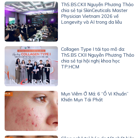
ThS.BS.CKII Nguyễn Phương Thảo
chia sẻ tại SkinCeuticals Master
Physician Vietnam 2026 về
Longevity và AI trong da liễu
Collagen Type I tái tạo mô da:
ThS.BS CKII Nguyễn Phương Thảo
chia sẻ tại hội nghị khoa học
TP.HCM
Mụn Viêm Ở Má: 6 “Ổ Vi Khuẩn”
Khiến Mụn Tái Phát