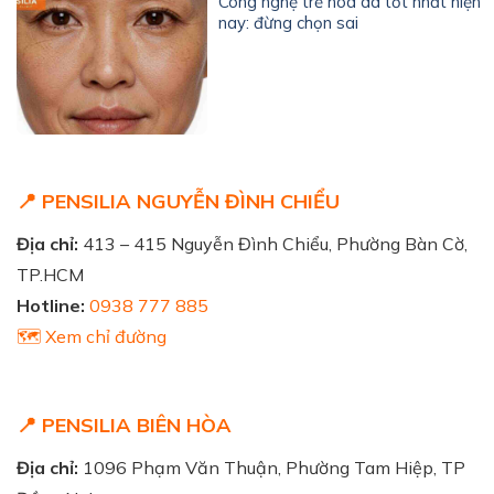
Công nghệ trẻ hóa da tốt nhất hiện
nay: đừng chọn sai
📍 PENSILIA NGUYỄN ĐÌNH CHIỂU
Địa chỉ:
413 – 415 Nguyễn Đình Chiểu, Phường Bàn Cờ,
TP.HCM
Hotline:
0938 777 885
🗺️ Xem chỉ đường
📍 PENSILIA BIÊN HÒA
Địa chỉ:
1096 Phạm Văn Thuận, Phường Tam Hiệp, TP