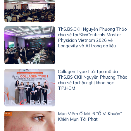
ThS.BS.CKII Nguyễn Phương Thảo
chia sẻ tại SkinCeuticals Master
Physician Vietnam 2026 về
Longevity và AI trong da liễu
Collagen Type I tái tạo mô da:
ThS.BS CKII Nguyễn Phương Thảo
chia sẻ tại hội nghị khoa học
TP.HCM
Mụn Viêm Ở Má: 6 “Ổ Vi Khuẩn”
Khiến Mụn Tái Phát