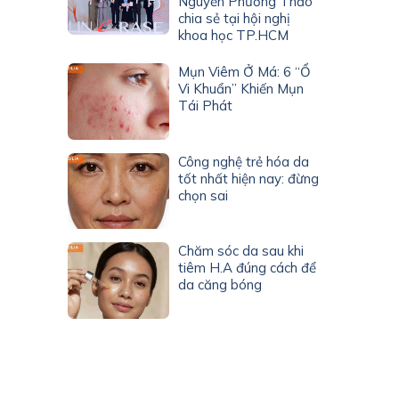
Nguyễn Phương Thảo
chia sẻ tại hội nghị
khoa học TP.HCM
Mụn Viêm Ở Má: 6 “Ổ
Vi Khuẩn” Khiến Mụn
Tái Phát
Công nghệ trẻ hóa da
tốt nhất hiện nay: đừng
chọn sai
Chăm sóc da sau khi
tiêm H.A đúng cách để
da căng bóng