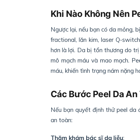
Khi Nào Không Nên Pe
Ngược lại, nếu bạn có da mỏng, b
fractional, lăn kim, laser Q-swit
hơn là lợi. Da bị tổn thương do tr
mô mạch máu và mao mạch. Peel
máu, khiến tình trạng nám nặng h
Các Bước Peel Da An
Nếu bạn quyết định thử peel da 
an toàn:
Thăm khám bác sĩ da liễu
: