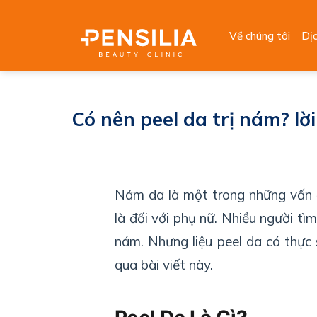
Skip
to
Về chúng tôi
Dị
content
Có nên peel da trị nám? l
Nám da là một trong những vấn đ
là đối với phụ nữ. Nhiều người t
nám. Nhưng liệu peel da có thực 
qua bài viết này.