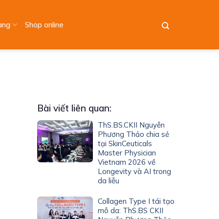
àng
Shop online
Bài viết liên quan:
ThS.BS.CKII Nguyễn
Phương Thảo chia sẻ
tại SkinCeuticals
Master Physician
Vietnam 2026 về
Longevity và AI trong
da liễu
Collagen Type I tái tạo
mô da: ThS.BS CKII