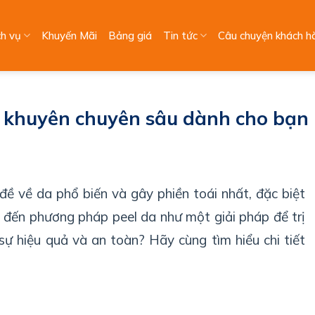
ch vụ
Khuyến Mãi
Bảng giá
Tin tức
Câu chuyện khách h
ời khuyên chuyên sâu dành cho bạn
ề về da phổ biến và gây phiền toái nhất, đặc biệt
ìm đến phương pháp peel da như một giải pháp để trị
sự hiệu quả và an toàn? Hãy cùng tìm hiểu chi tiết