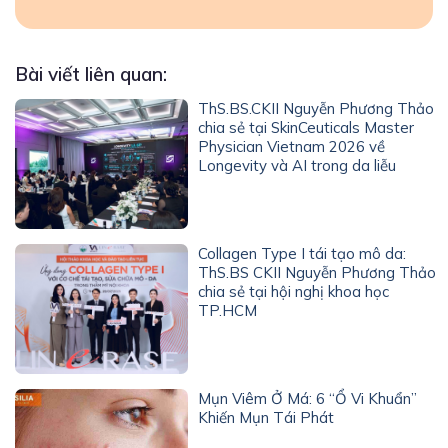
Bài viết liên quan:
ThS.BS.CKII Nguyễn Phương Thảo
chia sẻ tại SkinCeuticals Master
Physician Vietnam 2026 về
Longevity và AI trong da liễu
Collagen Type I tái tạo mô da:
ThS.BS CKII Nguyễn Phương Thảo
chia sẻ tại hội nghị khoa học
TP.HCM
Mụn Viêm Ở Má: 6 “Ổ Vi Khuẩn”
Khiến Mụn Tái Phát