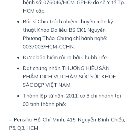
bệnh số: 076046/HCM-GPHĐ do sở Y tế Tp.
HCM cấp;
Bác sĩ Chịu trách nhiệm chuyên môn kỹ
thuật Khoa Da liễu: BS CK1 Nguyễn
Phương Thảo; Chứng chỉ hành nghề:
0037003/HCM-CCHN.
Được bảo hiểm rủi ro bởi Chubb Life.
Đạt chứng nhận THƯƠNG HIỆU SẢN
PHẨM DỊCH VỤ CHĂM SÓC SỨC KHỎE,
SẮC ĐẸP VIỆT NAM.
Thành lập từ năm 2011, có 3 chi nhánh tại
03 tỉnh thành phố:
– Pensilia Hồ Chí Minh: 415 Nguyễn Đình Chiểu,
P5, Q3, HCM