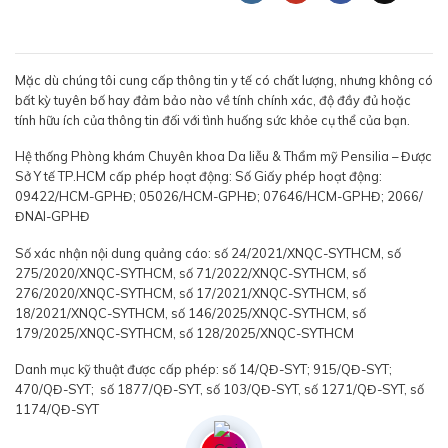
Mặc dù chúng tôi cung cấp thông tin y tế có chất lượng, nhưng không có
bất kỳ tuyên bố hay đảm bảo nào về tính chính xác, độ đầy đủ hoặc
tính hữu ích của thông tin đối với tình huống sức khỏe cụ thể của bạn.
Hệ thống Phòng khám Chuyên khoa Da liễu & Thẩm mỹ Pensilia – Được
Sở Y tế TP.HCM cấp phép hoạt động: Số Giấy phép hoạt động:
09422/HCM-GPHĐ; 05026/HCM-GPHĐ; 07646/HCM-GPHĐ; 2066/
ĐNAI-GPHĐ
Số xác nhận nội dung quảng cáo: số 24/2021/XNQC-SYTHCM, số
275/2020/XNQC-SYTHCM, số 71/2022/XNQC-SYTHCM, số
276/2020/XNQC-SYTHCM, số 17/2021/XNQC-SYTHCM, số
18/2021/XNQC-SYTHCM, số 146/2025/XNQC-SYTHCM, số
179/2025/XNQC-SYTHCM, số 128/2025/XNQC-SYTHCM
Danh mục kỹ thuật được cấp phép: số 14/QĐ-SYT; 915/QĐ-SYT;
470/QĐ-SYT; số 1877/QĐ-SYT, số 103/QĐ-SYT, số 1271/QĐ-SYT, số
1174/QĐ-SYT