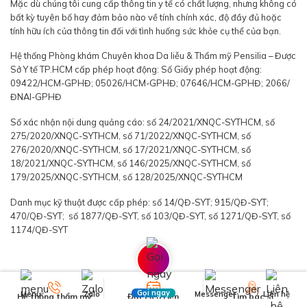
Mặc dù chúng tôi cung cấp thông tin y tế có chất lượng, nhưng không có
bất kỳ tuyên bố hay đảm bảo nào về tính chính xác, độ đầy đủ hoặc
tính hữu ích của thông tin đối với tình huống sức khỏe cụ thể của bạn.
Hệ thống Phòng khám Chuyên khoa Da liễu & Thẩm mỹ Pensilia – Được
Sở Y tế TP.HCM cấp phép hoạt động: Số Giấy phép hoạt động:
09422/HCM-GPHĐ; 05026/HCM-GPHĐ; 07646/HCM-GPHĐ; 2066/
ĐNAI-GPHĐ
Số xác nhận nội dung quảng cáo: số 24/2021/XNQC-SYTHCM, số
275/2020/XNQC-SYTHCM, số 71/2022/XNQC-SYTHCM, số
276/2020/XNQC-SYTHCM, số 17/2021/XNQC-SYTHCM, số
18/2021/XNQC-SYTHCM, số 146/2025/XNQC-SYTHCM, số
179/2025/XNQC-SYTHCM, số 128/2025/XNQC-SYTHCM
Danh mục kỹ thuật được cấp phép: số 14/QĐ-SYT; 915/QĐ-SYT;
470/QĐ-SYT; số 1877/QĐ-SYT, số 103/QĐ-SYT, số 1271/QĐ-SYT, số
1174/QĐ-SYT
Gọi ngay
Menu
Zalo
Messenger
Liên hệ
Hệ thống thẩm mỹ
Đặt Lịch Hẹn
Tìm bác sĩ