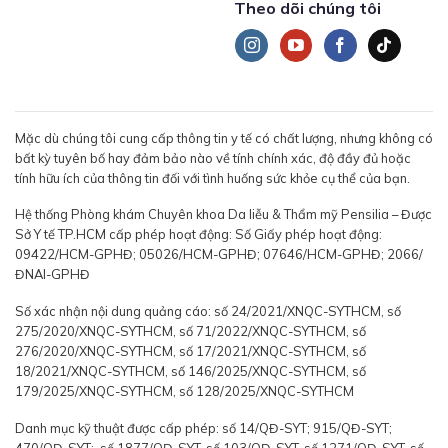
Theo dõi chúng tôi
Mặc dù chúng tôi cung cấp thông tin y tế có chất lượng, nhưng không có
bất kỳ tuyên bố hay đảm bảo nào về tính chính xác, độ đầy đủ hoặc
tính hữu ích của thông tin đối với tình huống sức khỏe cụ thể của bạn.
Hệ thống Phòng khám Chuyên khoa Da liễu & Thẩm mỹ Pensilia – Được
Sở Y tế TP.HCM cấp phép hoạt động: Số Giấy phép hoạt động:
09422/HCM-GPHĐ; 05026/HCM-GPHĐ; 07646/HCM-GPHĐ; 2066/
ĐNAI-GPHĐ
Số xác nhận nội dung quảng cáo: số 24/2021/XNQC-SYTHCM, số
275/2020/XNQC-SYTHCM, số 71/2022/XNQC-SYTHCM, số
276/2020/XNQC-SYTHCM, số 17/2021/XNQC-SYTHCM, số
18/2021/XNQC-SYTHCM, số 146/2025/XNQC-SYTHCM, số
179/2025/XNQC-SYTHCM, số 128/2025/XNQC-SYTHCM
Danh mục kỹ thuật được cấp phép: số 14/QĐ-SYT; 915/QĐ-SYT;
470/QĐ-SYT; số 1877/QĐ-SYT, số 103/QĐ-SYT, số 1271/QĐ-SYT, số