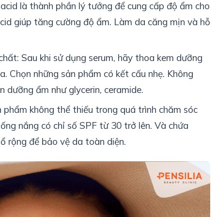
acid là thành phần lý tưởng để cung cấp độ ẩm cho
acid giúp tăng cường độ ẩm. Làm da căng mịn và hỗ
hất: Sau khi sử dụng serum, hãy thoa kem dưỡng
da. Chọn những sản phẩm có kết cấu nhẹ. Không
n dưỡng ẩm như glycerin, ceramide.
 phẩm không thể thiếu trong quá trình chăm sóc
hống nắng có chỉ số SPF từ 30 trở lên. Và chứa
ổ rộng để bảo vệ da toàn diện.