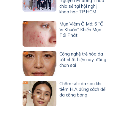
Nguyễn Phương Thảo
chia sẻ tại hội nghị
khoa học TP.HCM
Mụn Viêm Ở Má: 6 “Ổ
Vi Khuẩn” Khiến Mụn
Tái Phát
Công nghệ trẻ hóa da
tốt nhất hiện nay: đừng
chọn sai
Chăm sóc da sau khi
tiêm H.A đúng cách để
da căng bóng