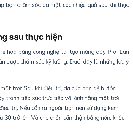
iúp bạn chăm sóc da một cách hiệu quả sau khi thực
ng sau thực hiện
h trẻ hóa bằng công nghệ tái tạo màng đáy Pro. Làn
n được chăm sóc kỹ lưỡng. Dưới đây là những lưu ý
mặt trời: Sau khi điều trị, da của bạn dễ bị tổn
ãy tránh tiếp xúc trực tiếp với ánh nắng mặt trời
 điều trị. Nếu cần ra ngoài, bạn nên sử dụng kem
ừ 30 trở lên. Và che chắn cẩn thận bằng nón, khẩu