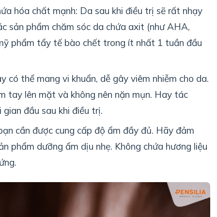
a hóa chất mạnh: Da sau khi điều trị sẽ rất nhạy
các sản phẩm chăm sóc da chứa axit (như AHA,
 mỹ phẩm tẩy tế bào chết trong ít nhất 1 tuần đầu
y có thể mang vi khuẩn, dễ gây viêm nhiễm cho da.
ạm tay lên mặt và không nên nặn mụn. Hay tác
gian đầu sau khi điều trị.
 bạn cần được cung cấp độ ẩm đầy đủ. Hãy đảm
ản phẩm dưỡng ẩm dịu nhẹ. Không chứa hương liệu
ứng.