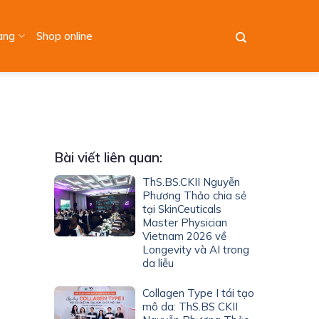
àng
Shop online
Bài viết liên quan:
ThS.BS.CKII Nguyễn
Phương Thảo chia sẻ
tại SkinCeuticals
Master Physician
Vietnam 2026 về
Longevity và AI trong
da liễu
Collagen Type I tái tạo
mô da: ThS.BS CKII