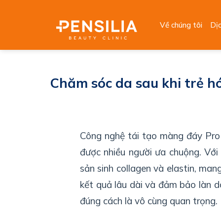
Skip
to
Về chúng tôi
Dị
content
Chăm sóc da sau khi trẻ 
Công nghệ tái tạo màng đáy Pro 
được nhiều người ưa chuộng. Với 
sản sinh collagen và elastin, mang
kết quả lâu dài và đảm bảo làn da
đúng cách là vô cùng quan trọng.