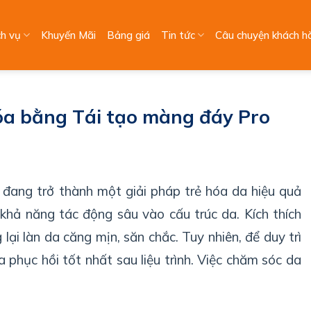
ch vụ
Khuyến Mãi
Bảng giá
Tin tức
Câu chuyện khách h
hóa bằng Tái tạo màng đáy Pro
đang trở thành một giải pháp trẻ hóa da hiệu quả
khả năng tác động sâu vào cấu trúc da. Kích thích
 lại làn da căng mịn, săn chắc. Tuy nhiên, để duy trì
 phục hồi tốt nhất sau liệu trình. Việc chăm sóc da