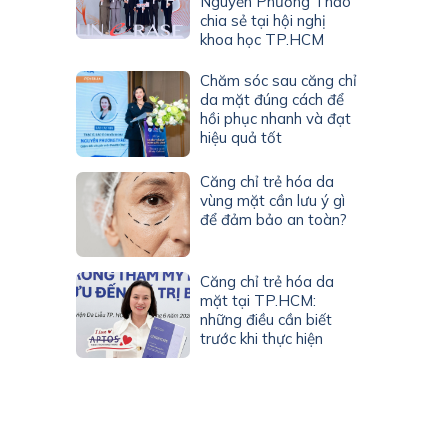
Nguyễn Phương Thảo
chia sẻ tại hội nghị
khoa học TP.HCM
Chăm sóc sau căng chỉ
da mặt đúng cách để
hồi phục nhanh và đạt
hiệu quả tốt
Căng chỉ trẻ hóa da
vùng mặt cần lưu ý gì
để đảm bảo an toàn?
Căng chỉ trẻ hóa da
mặt tại TP.HCM:
những điều cần biết
trước khi thực hiện