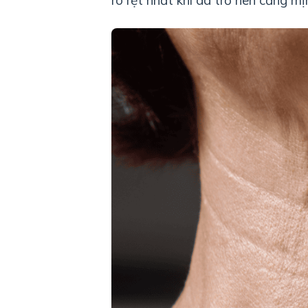
rõ rệt nhất khi da trở nên căng mị