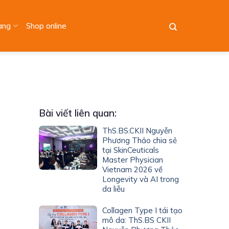
àng
Shop online
Bài viết liên quan:
ThS.BS.CKII Nguyễn
Phương Thảo chia sẻ
tại SkinCeuticals
Master Physician
Vietnam 2026 về
Longevity và AI trong
da liễu
Collagen Type I tái tạo
mô da: ThS.BS CKII