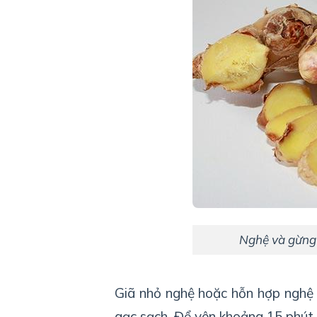
Nghệ và gừng 
Giã nhỏ nghệ hoặc hỗn hợp nghệ v
gạc sạch. Để yên khoảng 15 phút r