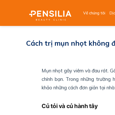
Skip
to
Về chúng tôi
Dị
content
Cách trị mụn nhọt không đ
Mụn nhọt gây viêm và đau rát. G
chính bạn. Trong những trường 
khảo những cách đơn giản tại nhà 
Củ tỏi và củ hành tây