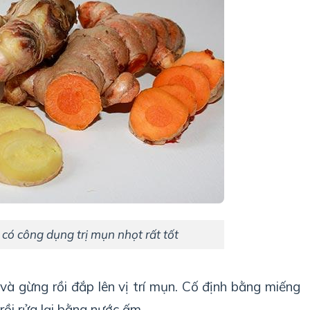
có công dụng trị mụn nhọt rất tốt
à gừng rồi đắp lên vị trí mụn. Cố định bằng miếng
ồi rửa lại bằng nước ấm.