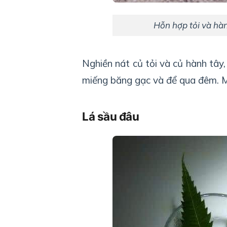
Hỗn hợp tỏi và hà
Nghiền nát củ tỏi và củ hành tây
miếng băng gạc và để qua đêm. M
Lá sầu đâu