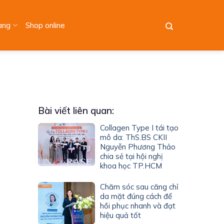
àng
Shop online
Bài viết liên quan:
Collagen Type I tái tạo
mô da: ThS.BS CKII
Nguyễn Phương Thảo
chia sẻ tại hội nghị
khoa học TP.HCM
Chăm sóc sau căng chỉ
da mặt đúng cách để
hồi phục nhanh và đạt
hiệu quả tốt