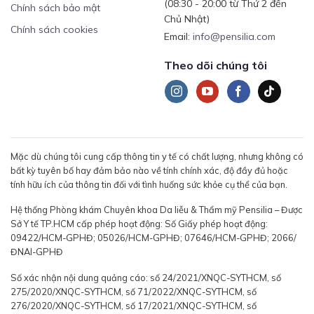
(08:30 - 20:00 từ Thứ 2 đến
Chính sách bảo mật
Chủ Nhật)
Chính sách cookies
Email:
info@pensilia.com
Theo dõi chúng tôi
Mặc dù chúng tôi cung cấp thông tin y tế có chất lượng, nhưng không có
bất kỳ tuyên bố hay đảm bảo nào về tính chính xác, độ đầy đủ hoặc
tính hữu ích của thông tin đối với tình huống sức khỏe cụ thể của bạn.
Hệ thống Phòng khám Chuyên khoa Da liễu & Thẩm mỹ Pensilia – Được
Sở Y tế TP.HCM cấp phép hoạt động: Số Giấy phép hoạt động:
09422/HCM-GPHĐ; 05026/HCM-GPHĐ; 07646/HCM-GPHĐ; 2066/
ĐNAI-GPHĐ
Số xác nhận nội dung quảng cáo: số 24/2021/XNQC-SYTHCM, số
275/2020/XNQC-SYTHCM, số 71/2022/XNQC-SYTHCM, số
276/2020/XNQC-SYTHCM, số 17/2021/XNQC-SYTHCM, số