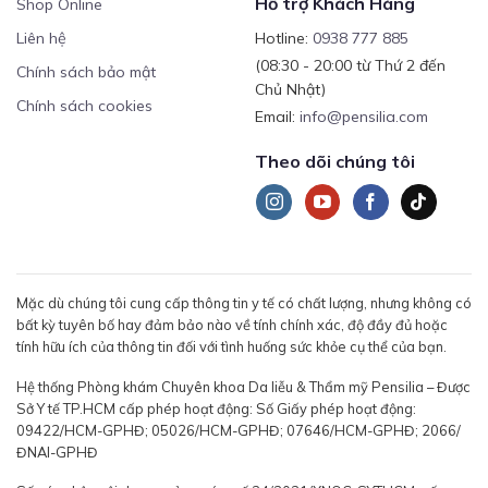
Hỗ trợ Khách Hàng
Shop Online
Liên hệ
Hotline:
0938 777 885
(08:30 - 20:00 từ Thứ 2 đến
Chính sách bảo mật
Chủ Nhật)
Chính sách cookies
Email:
info@pensilia.com
Theo dõi chúng tôi
Mặc dù chúng tôi cung cấp thông tin y tế có chất lượng, nhưng không có
bất kỳ tuyên bố hay đảm bảo nào về tính chính xác, độ đầy đủ hoặc
tính hữu ích của thông tin đối với tình huống sức khỏe cụ thể của bạn.
Hệ thống Phòng khám Chuyên khoa Da liễu & Thẩm mỹ Pensilia – Được
Sở Y tế TP.HCM cấp phép hoạt động: Số Giấy phép hoạt động:
09422/HCM-GPHĐ; 05026/HCM-GPHĐ; 07646/HCM-GPHĐ; 2066/
ĐNAI-GPHĐ