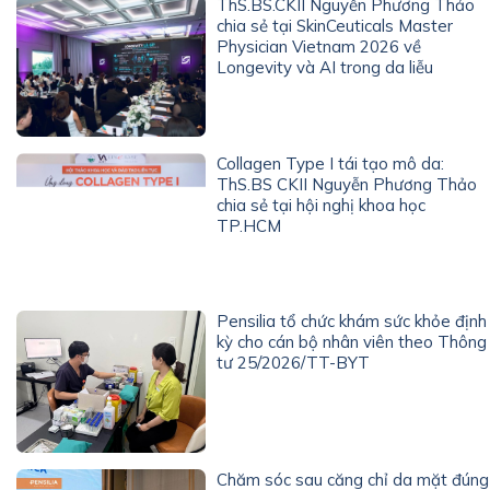
ThS.BS.CKII Nguyễn Phương Thảo
chia sẻ tại SkinCeuticals Master
Physician Vietnam 2026 về
Longevity và AI trong da liễu
Collagen Type I tái tạo mô da:
ThS.BS CKII Nguyễn Phương Thảo
chia sẻ tại hội nghị khoa học
TP.HCM
Pensilia tổ chức khám sức khỏe định
kỳ cho cán bộ nhân viên theo Thông
tư 25/2026/TT-BYT
Chăm sóc sau căng chỉ da mặt đúng