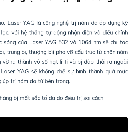
, Laser YAG là công nghệ trị nám da áp dụng kỹ
lọc, với hệ thống tự động nhận diện và điều chỉnh
ớc sóng của Laser YAG 532 và 1064 nm sẽ chỉ tác
bì, trung bì, thượng bì) phá vỡ cấu trúc từ chân nám
vỡ ra thành vô số hạt li ti và bị đào thải ra ngoài
, Laser YAG sẽ khống chế sự hình thành quá mức
iúp trị nám da từ bên trong.
ng bị mất sắc tố da do điều trị sai cách: