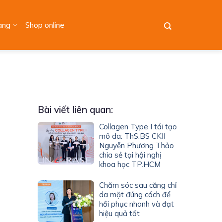
àng
Shop online
Bài viết liên quan:
Collagen Type I tái tạo
mô da: ThS.BS CKII
Nguyễn Phương Thảo
chia sẻ tại hội nghị
khoa học TP.HCM
Chăm sóc sau căng chỉ
da mặt đúng cách để
hồi phục nhanh và đạt
hiệu quả tốt