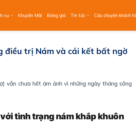
ch vụ
Khuyến Mãi
Bảng giá
Tin tức
Câu chuyện khách h
 điều trị Nám và cái kết bất ngờ
rợ) vẫn chưa hết ám ảnh vì những ngày tháng sống
với tình trạng nám khắp khuôn