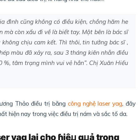
gia đình cũng không có điều kiện, chồng hăm he
ền mà còn xấu đi về là biết tay. Một bên là bác sĩ
không chịu cam kết. Thì thôi, tin tưởng bác sĩ ,
phép màu đã xảy ra, sau 3 tháng kiên nhẫn điều
90 %, tâm trạng mình vui vẻ hẳn”. Chị Xuân Hiếu
ương Thảo điều trị bằng
công nghệ laser yag
, đây
ất hiện nay trong việc điều trị nám và sắc tố da.
er yag lại cho
ɦіệꙡ qꙡả
trong