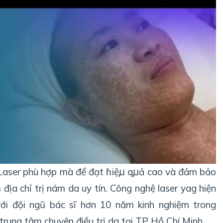
 Laser phù hợp mà để đạt
ɦіệꙡ qꙡả
cao và đảm bảo
địa chỉ trị nám da uy tín. Công nghệ laser yag hiện
với đội ngũ bác sĩ hơn 10 năm kinh nghiệm trong
trung tâm chuyên điều trị da tại TP Hồ Chí Minh.