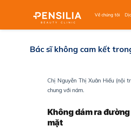
Skip
to
Về chúng tôi
Dị
content
Bác sĩ không cam kết trong
Chị Nguyễn Thị Xuân Hiếu (nội t
chung với nám.
Không dám ra đường 
mặ
t