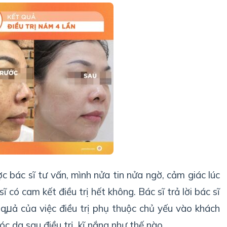
ợc bác sĩ tư vấn, mình nửa tin nửa ngờ, cảm giác lúc
có cam kết điều trị hết không. Bác sĩ trả lời bác sĩ
 qꙡả
của việc điều trị phụ thuộc chủ yếu vào khách
óc da sau điều trị, kĩ nắng như thế nào…