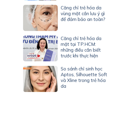
Căng chỉ trẻ hóa da
vùng mặt cần lưu ý gì
để đảm bảo an toàn?
Căng chỉ trẻ hóa da
mặt tại TP.HCM:
những điều cần biết
trước khi thực hiện
So sánh chỉ sinh học
Aptos, Silhouette Soft
và Xline trong trẻ hóa
da