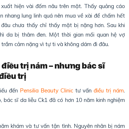
y xuất hiện vài đốm nâu trên mặt. Thấy quảng cáo
n nhang lung linh quá nên mua về xài để chấm hết
 đâu chưa thấy chỉ thấy mặt bị nặng hơn. Sau khi
ì da bị thâm đen. Một thời gian mối quan hệ vợ
bị trầm cảm nặng vì tự ti và không dám đi đâu.
 điều trị nám – nhưng bác sĩ
điều trị
iếu đến
Pensilia Beauty Clinic
tư vấn
điều trị nám
.
 bác sĩ da liễu Ck1 đã có hơn 10 năm kinh nghiệm
thăm khám và tư vấn tận tình. Nguyên nhân bị nám