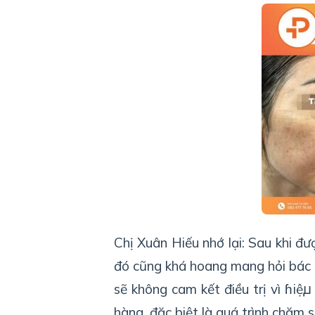
Chị Xuân Hiếu nhớ lại: Sau khi đư
đó cũng khá hoang mang hỏi bác sĩ 
sẽ không cam kết điều trị vì
ɦіệꙡ
hàng, đặc biệt là quá trình chăm s