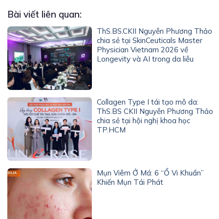
Bài viết liên quan:
ThS.BS.CKII Nguyễn Phương Thảo
chia sẻ tại SkinCeuticals Master
Physician Vietnam 2026 về
Longevity và AI trong da liễu
Collagen Type I tái tạo mô da:
ThS.BS CKII Nguyễn Phương Thảo
chia sẻ tại hội nghị khoa học
TP.HCM
Mụn Viêm Ở Má: 6 “Ổ Vi Khuẩn”
Khiến Mụn Tái Phát