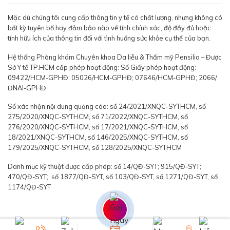
Mặc dù chúng tôi cung cấp thông tin y tế có chất lượng, nhưng không có
bất kỳ tuyên bố hay đảm bảo nào về tính chính xác, độ đầy đủ hoặc
tính hữu ích của thông tin đối với tình huống sức khỏe cụ thể của bạn.
Hệ thống Phòng khám Chuyên khoa Da liễu & Thẩm mỹ Pensilia – Được
Sở Y tế TP.HCM cấp phép hoạt động: Số Giấy phép hoạt động:
09422/HCM-GPHĐ; 05026/HCM-GPHĐ; 07646/HCM-GPHĐ; 2066/
ĐNAI-GPHĐ
Số xác nhận nội dung quảng cáo: số 24/2021/XNQC-SYTHCM, số
275/2020/XNQC-SYTHCM, số 71/2022/XNQC-SYTHCM, số
276/2020/XNQC-SYTHCM, số 17/2021/XNQC-SYTHCM, số
18/2021/XNQC-SYTHCM, số 146/2025/XNQC-SYTHCM, số
179/2025/XNQC-SYTHCM, số 128/2025/XNQC-SYTHCM
Danh mục kỹ thuật được cấp phép: số 14/QĐ-SYT; 915/QĐ-SYT;
470/QĐ-SYT; số 1877/QĐ-SYT, số 103/QĐ-SYT, số 1271/QĐ-SYT, số
1174/QĐ-SYT