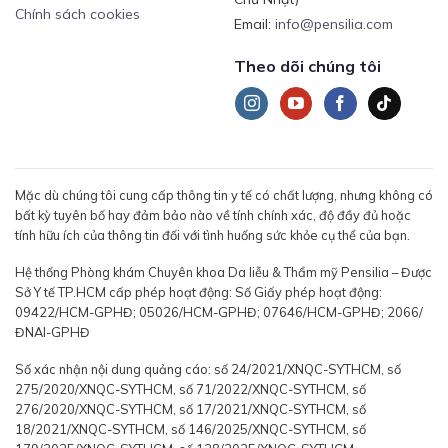
Chính sách cookies
Email:
info@pensilia.com
Theo dõi chúng tôi
Mặc dù chúng tôi cung cấp thông tin y tế có chất lượng, nhưng không có
bất kỳ tuyên bố hay đảm bảo nào về tính chính xác, độ đầy đủ hoặc
tính hữu ích của thông tin đối với tình huống sức khỏe cụ thể của bạn.
Hệ thống Phòng khám Chuyên khoa Da liễu & Thẩm mỹ Pensilia – Được
Sở Y tế TP.HCM cấp phép hoạt động: Số Giấy phép hoạt động:
09422/HCM-GPHĐ; 05026/HCM-GPHĐ; 07646/HCM-GPHĐ; 2066/
ĐNAI-GPHĐ
Số xác nhận nội dung quảng cáo: số 24/2021/XNQC-SYTHCM, số
275/2020/XNQC-SYTHCM, số 71/2022/XNQC-SYTHCM, số
276/2020/XNQC-SYTHCM, số 17/2021/XNQC-SYTHCM, số
18/2021/XNQC-SYTHCM, số 146/2025/XNQC-SYTHCM, số