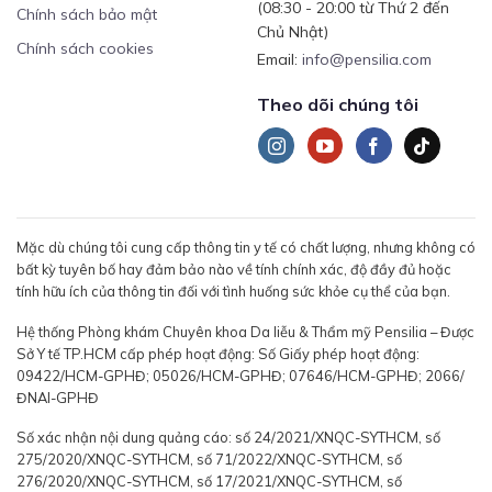
(08:30 - 20:00 từ Thứ 2 đến
Chính sách bảo mật
Chủ Nhật)
Chính sách cookies
Email:
info@pensilia.com
Theo dõi chúng tôi
Mặc dù chúng tôi cung cấp thông tin y tế có chất lượng, nhưng không có
bất kỳ tuyên bố hay đảm bảo nào về tính chính xác, độ đầy đủ hoặc
tính hữu ích của thông tin đối với tình huống sức khỏe cụ thể của bạn.
Hệ thống Phòng khám Chuyên khoa Da liễu & Thẩm mỹ Pensilia – Được
Sở Y tế TP.HCM cấp phép hoạt động: Số Giấy phép hoạt động:
09422/HCM-GPHĐ; 05026/HCM-GPHĐ; 07646/HCM-GPHĐ; 2066/
ĐNAI-GPHĐ
Số xác nhận nội dung quảng cáo: số 24/2021/XNQC-SYTHCM, số
275/2020/XNQC-SYTHCM, số 71/2022/XNQC-SYTHCM, số
276/2020/XNQC-SYTHCM, số 17/2021/XNQC-SYTHCM, số