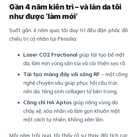
Gần 4 năm kiên trì – và làn da tôi
như được ‘làm mới’
Suốt gần 4 năm qua, tôi duy trì đều đặn phác đồ
chiều trị cá nhân tại Pensilia:
Laser CO2 Fractional
giúp tái tạo bề mặt
da, làm mịn vùng sần sùi và cải thiện sẹo rỗ.
Tái tạo màng đáy với sóng RF
– một công
nghệ chuyên sâu giúp phục hồi cấu trúc
nền da, tăng sinh collagen từ bên trong.
Căng chỉ HA Aptos
giúp nâng vùng da
chảy xệ, xóa nhăn và làm gọn khuôn mặt
một cách tự nhiên, không xâm lấn.
Mỗi năm trôi qua, tôi thấy rõ sự thay đổi tích cực