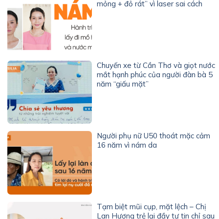
mỏng + đỏ rát” vì laser sai cách
Chuyến xe từ Cần Thơ và giọt nước
mắt hạnh phúc của người đàn bà 5
năm “giấu mặt”
Người phụ nữ U50 thoát mặc cảm
16 năm vì nám da
Tạm biệt mũi cụp, mặt lệch – Chị
Lan Hương trẻ lại đầy tự tin chỉ sau