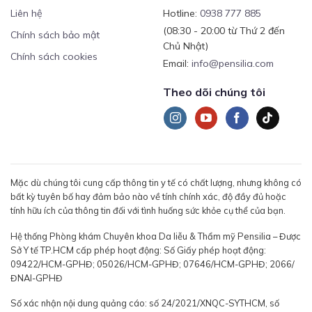
Liên hệ
Hotline:
0938 777 885
(08:30 - 20:00 từ Thứ 2 đến
Chính sách bảo mật
Chủ Nhật)
Chính sách cookies
Email:
info@pensilia.com
Theo dõi chúng tôi
Mặc dù chúng tôi cung cấp thông tin y tế có chất lượng, nhưng không có
bất kỳ tuyên bố hay đảm bảo nào về tính chính xác, độ đầy đủ hoặc
tính hữu ích của thông tin đối với tình huống sức khỏe cụ thể của bạn.
Hệ thống Phòng khám Chuyên khoa Da liễu & Thẩm mỹ Pensilia – Được
Sở Y tế TP.HCM cấp phép hoạt động: Số Giấy phép hoạt động:
09422/HCM-GPHĐ; 05026/HCM-GPHĐ; 07646/HCM-GPHĐ; 2066/
ĐNAI-GPHĐ
Số xác nhận nội dung quảng cáo: số 24/2021/XNQC-SYTHCM, số