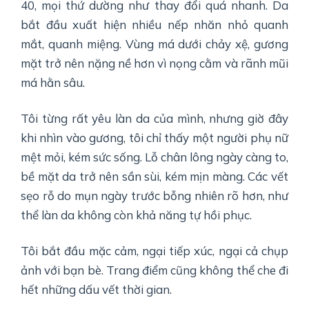
40, mọi thứ dường như thay đổi quá nhanh. Da
bắt đầu xuất hiện nhiều nếp nhăn nhỏ quanh
mắt, quanh miệng. Vùng má dưới chảy xệ, gương
mặt trở nên nặng nề hơn vì nọng cằm và rãnh mũi
má hằn sâu.
Tôi từng rất yêu làn da của mình, nhưng giờ đây
khi nhìn vào gương, tôi chỉ thấy một người phụ nữ
mệt mỏi, kém sức sống. Lỗ chân lông ngày càng to,
bề mặt da trở nên sần sùi, kém mịn màng. Các vết
sẹo rỗ do mụn ngày trước bỗng nhiên rõ hơn, như
thể làn da không còn khả năng tự hồi phục.
Tôi bắt đầu mặc cảm, ngại tiếp xúc, ngại cả chụp
ảnh với bạn bè. Trang điểm cũng không thể che đi
hết những dấu vết thời gian.