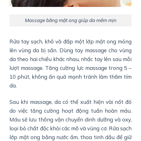
Massage bằng mật ong giúp da mềm mịn
Rửa tay sạch, khô và đắp một lớp mật ong mỏng
lên vùng da bị sần. Dùng tay massage cho vùng
da theo hai chiều khác nhau, nhấc tay lên sau mỗi
lượt massage. Tăng cường lực massage trong 5 –
10 phút, không ấn quá mạnh tránh làm thâm tím
da.
Sau khi massage, da có thể xuất hiện vài nốt đỏ
do việc tăng cường hoạt động tuần hoàn máu.
Máu sẽ lưu thông vận chuyển dinh dưỡng và oxy,
loại bỏ chất độc khỏi các mô và vùng cơ. Rửa sạch
lớp mật ong bằng nước ấm, thoa tinh dầu để giữ