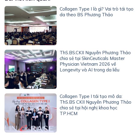
Collagen Type I là gì? Vai trò tái tạo
da theo BS Phương Thảo
ThS.BS.CKII Nguyễn Phương Thảo
chia sẻ tại SkinCeuticals Master
Physician Vietnam 2026 về
Longevity và AI trong da liễu
Collagen Type I tái tạo mô da:
ThS.BS CKII Nguyễn Phương Thảo
chia sẻ tại hội nghị khoa học
TP.HCM