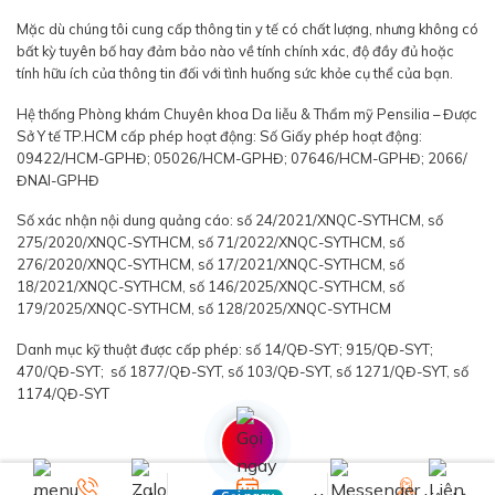
Mặc dù chúng tôi cung cấp thông tin y tế có chất lượng, nhưng không có
bất kỳ tuyên bố hay đảm bảo nào về tính chính xác, độ đầy đủ hoặc
tính hữu ích của thông tin đối với tình huống sức khỏe cụ thể của bạn.
Hệ thống Phòng khám Chuyên khoa Da liễu & Thẩm mỹ Pensilia – Được
Sở Y tế TP.HCM cấp phép hoạt động: Số Giấy phép hoạt động:
09422/HCM-GPHĐ; 05026/HCM-GPHĐ; 07646/HCM-GPHĐ; 2066/
ĐNAI-GPHĐ
Số xác nhận nội dung quảng cáo: số 24/2021/XNQC-SYTHCM, số
275/2020/XNQC-SYTHCM, số 71/2022/XNQC-SYTHCM, số
276/2020/XNQC-SYTHCM, số 17/2021/XNQC-SYTHCM, số
18/2021/XNQC-SYTHCM, số 146/2025/XNQC-SYTHCM, số
179/2025/XNQC-SYTHCM, số 128/2025/XNQC-SYTHCM
Danh mục kỹ thuật được cấp phép: số 14/QĐ-SYT; 915/QĐ-SYT;
470/QĐ-SYT; số 1877/QĐ-SYT, số 103/QĐ-SYT, số 1271/QĐ-SYT, số
1174/QĐ-SYT