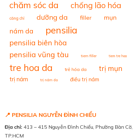
chăm sóc da
chống lão hóa
dưỡng da
mụn
filler
căng chỉ
pensilia
nám da
pensilia biên hòa
pensilia vũng tàu
tiem filler
tiem tre hoa
tre hoa da
trị mụn
trẻ hóa da
trị nám
điều trị nám
trị nám da
📍 PENSILIA NGUYỄN ĐÌNH CHIỂU
Địa chỉ:
413 – 415 Nguyễn Đình Chiểu, Phường Bàn Cờ,
TP.HCM