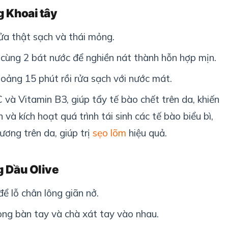
g Khoai tây
rửa thật sạch và thái mỏng.
cùng 2 bát nước để nghiền nát thành hỗn hợp mịn.
oảng 15 phút rồi rửa sạch với nước mát.
 và Vitamin B3, giúp tẩy tế bào chết trên da, khiến
à kích hoạt quá trình tái sinh các tế bào biểu bì,
ương trên da, giúp trị
sẹo lõm
hiệu quả.
g Dầu Olive
ể lỗ chân lông giãn nở.
lòng bàn tay và chà xát tay vào nhau.