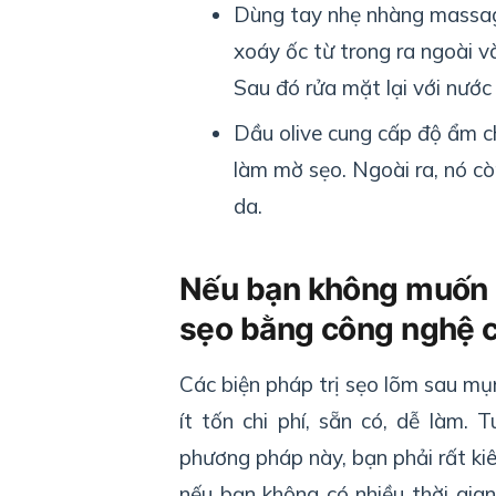
Dùng tay nhẹ nhàng massage
xoáy ốc từ trong ra ngoài v
Sau đó rửa mặt lại với nước
Dầu olive cung cấp độ ẩm c
làm mờ sẹo. Ngoài ra, nó cò
da.
Nếu bạn không muốn mấ
sẹo bằng công nghệ 
Các biện pháp trị sẹo lõm sau mụ
ít tốn chi phí, sẵn có, dễ làm. 
phương pháp này, bạn phải rất kiê
nếu bạn không có nhiều thời gian