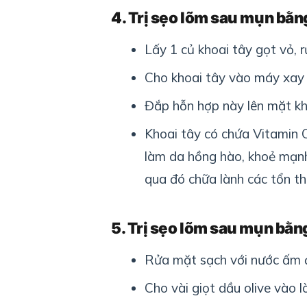
4. Trị sẹo lõm sau mụn bằn
Lấy 1 củ khoai tây gọt vỏ, 
Cho khoai tây vào máy xay 
Đắp hỗn hợp này lên mặt kh
Khoai tây có chứa Vitamin C
làm da hồng hào, khoẻ mạnh v
qua đó chữa lành các tổn th
5. Trị sẹo lõm sau mụn bằn
Rửa mặt sạch với nước ấm đ
Cho vài giọt dầu olive vào 