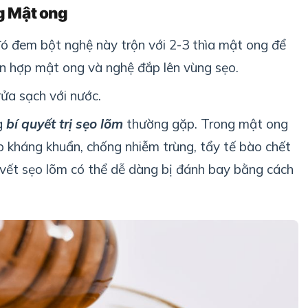
g Mật ong
đó đem bột nghệ này trộn với 2-3 thìa mật ong để
ỗn hợp mật ong và nghệ đắp lên vùng sẹo.
ửa sạch với nước.
g
bí quyết trị sẹo lõm
thường gặp. Trong mật ong
p kháng khuẩn, chống nhiễm trùng, tẩy tế bào chết
vết sẹo lõm có thể dễ dàng bị đánh bay bằng cách