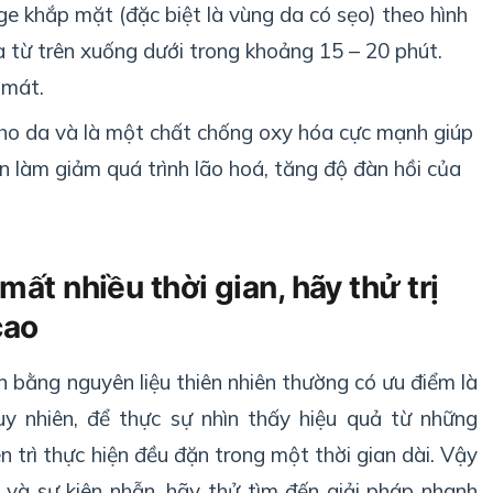
 khắp mặt (đặc biệt là vùng da có sẹo) theo hình
à từ trên xuống dưới trong khoảng 15 – 20 phút.
 mát.
ho da và là một chất chống oxy hóa cực mạnh giúp
n làm giảm quá trình lão hoá, tăng độ đàn hồi của
t nhiều thời gian, hãy thử trị
cao
n bằng nguyên liệu thiên nhiên thường có ưu điểm là
Tuy nhiên, để thực sự nhìn thấy hiệu quả từ những
n trì thực hiện đều đặn trong một thời gian dài. Vậy
 và sự kiên nhẫn, hãy thử tìm đến giải pháp nhanh