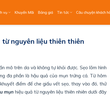
ch vụ
Khuyến Mãi
Bảng giá
Tin tức
Câu chuyện khách h
 từ nguyên liệu thiên thiên
ần mô trên da và không tự khỏi được. Sẹo lõm hình
ưng đa phần là hậu quả của mụn trứng cá. Từ hôm
khuyết điểm để che giấu vết sẹo, thay vào đó, thử
au mụn
hiệu quả từ nguyên liệu thiên nhiên dưới đây