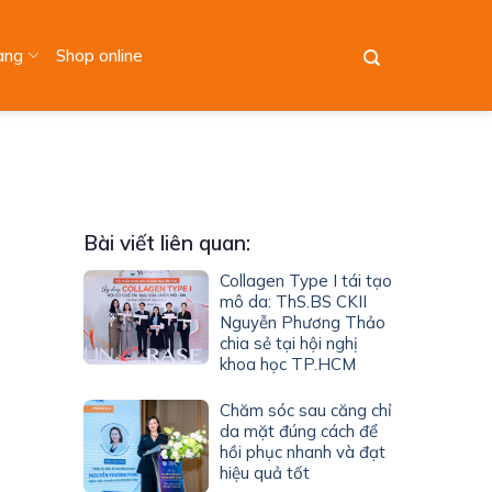
àng
Shop online
Bài viết liên quan:
Collagen Type I tái tạo
mô da: ThS.BS CKII
Nguyễn Phương Thảo
chia sẻ tại hội nghị
khoa học TP.HCM
Chăm sóc sau căng chỉ
da mặt đúng cách để
hồi phục nhanh và đạt
hiệu quả tốt