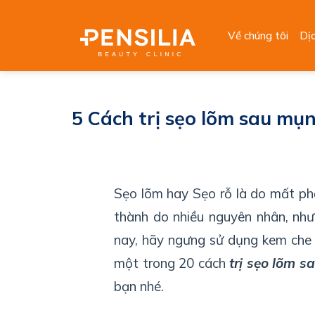
Skip
to
Về chúng tôi
Dị
content
5 Cách trị sẹo lõm sau mụn
Sẹo lõm hay Sẹo rỗ là do mất ph
thành do nhiều nguyên nhân, nh
nay, hãy ngưng sử dụng kem che 
một trong 20 cách
trị sẹo lõm s
bạn nhé.