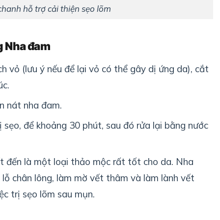
hanh hỗ trợ cải thiện sẹo lõm
ng Nha đam
 vỏ (lưu ý nếu để lại vỏ có thể gây dị ứng da), cắt
úc.
n nát nha đam.
ị sẹo, để khoảng 30 phút, sau đó rửa lại bằng nước
 đến là một loại thảo mộc rất tốt cho da. Nha
lỗ chân lông, làm mờ vết thâm và làm lành vết
ệc trị sẹo lõm sau mụn.