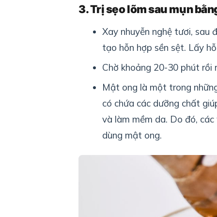
3. Trị sẹo lõm sau mụn bằn
Xay nhuyễn nghệ tươi, sau 
tạo hỗn hợp sền sệt. Lấy h
Chờ khoảng 20-30 phút rồi r
Mật ong là một trong nhữn
có chứa các dưỡng chất giú
và làm mềm da. Do đó, các 
dùng mật ong.