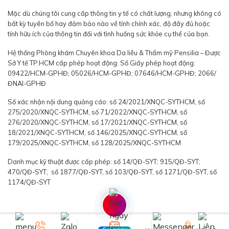
Mặc dù chúng tôi cung cấp thông tin y tế có chất lượng, nhưng không có
bất kỳ tuyên bố hay đảm bảo nào về tính chính xác, độ đầy đủ hoặc
tính hữu ích của thông tin đối với tình huống sức khỏe cụ thể của bạn.
Hệ thống Phòng khám Chuyên khoa Da liễu & Thẩm mỹ Pensilia – Được
Sở Y tế TP.HCM cấp phép hoạt động: Số Giấy phép hoạt động:
09422/HCM-GPHĐ; 05026/HCM-GPHĐ; 07646/HCM-GPHĐ; 2066/
ĐNAI-GPHĐ
Số xác nhận nội dung quảng cáo: số 24/2021/XNQC-SYTHCM, số
275/2020/XNQC-SYTHCM, số 71/2022/XNQC-SYTHCM, số
276/2020/XNQC-SYTHCM, số 17/2021/XNQC-SYTHCM, số
18/2021/XNQC-SYTHCM, số 146/2025/XNQC-SYTHCM, số
179/2025/XNQC-SYTHCM, số 128/2025/XNQC-SYTHCM
Danh mục kỹ thuật được cấp phép: số 14/QĐ-SYT; 915/QĐ-SYT;
470/QĐ-SYT; số 1877/QĐ-SYT, số 103/QĐ-SYT, số 1271/QĐ-SYT, số
1174/QĐ-SYT