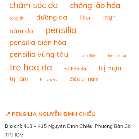
chăm sóc da
chống lão hóa
dưỡng da
mụn
filler
căng chỉ
pensilia
nám da
pensilia biên hòa
pensilia vũng tàu
tiem filler
tiem tre hoa
tre hoa da
trị mụn
trẻ hóa da
trị nám
điều trị nám
trị nám da
📍 PENSILIA NGUYỄN ĐÌNH CHIỂU
Địa chỉ:
413 – 415 Nguyễn Đình Chiểu, Phường Bàn Cờ,
TP.HCM