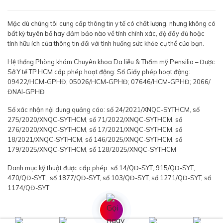
Mặc dù chúng tôi cung cấp thông tin y tế có chất lượng, nhưng không có
bất kỳ tuyên bố hay đảm bảo nào về tính chính xác, độ đầy đủ hoặc
tính hữu ích của thông tin đối với tình huống sức khỏe cụ thể của bạn.
Hệ thống Phòng khám Chuyên khoa Da liễu & Thẩm mỹ Pensilia – Được
Sở Y tế TP.HCM cấp phép hoạt động: Số Giấy phép hoạt động:
09422/HCM-GPHĐ; 05026/HCM-GPHĐ; 07646/HCM-GPHĐ; 2066/
ĐNAI-GPHĐ
Số xác nhận nội dung quảng cáo: số 24/2021/XNQC-SYTHCM, số
275/2020/XNQC-SYTHCM, số 71/2022/XNQC-SYTHCM, số
276/2020/XNQC-SYTHCM, số 17/2021/XNQC-SYTHCM, số
18/2021/XNQC-SYTHCM, số 146/2025/XNQC-SYTHCM, số
179/2025/XNQC-SYTHCM, số 128/2025/XNQC-SYTHCM
Danh mục kỹ thuật được cấp phép: số 14/QĐ-SYT; 915/QĐ-SYT;
470/QĐ-SYT; số 1877/QĐ-SYT, số 103/QĐ-SYT, số 1271/QĐ-SYT, số
1174/QĐ-SYT