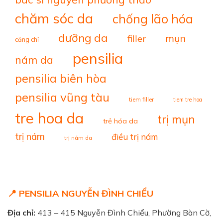
chăm sóc da
chống lão hóa
dưỡng da
mụn
filler
căng chỉ
pensilia
nám da
pensilia biên hòa
pensilia vũng tàu
tiem filler
tiem tre hoa
tre hoa da
trị mụn
trẻ hóa da
trị nám
điều trị nám
trị nám da
📍 PENSILIA NGUYỄN ĐÌNH CHIỂU
Địa chỉ:
413 – 415 Nguyễn Đình Chiểu, Phường Bàn Cờ,