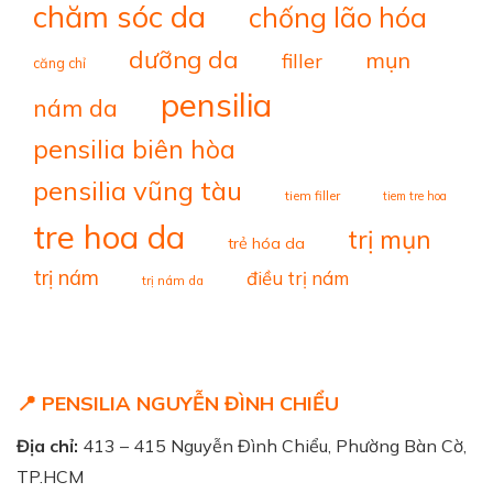
chăm sóc da
chống lão hóa
dưỡng da
mụn
filler
căng chỉ
pensilia
nám da
pensilia biên hòa
pensilia vũng tàu
tiem filler
tiem tre hoa
tre hoa da
trị mụn
trẻ hóa da
trị nám
điều trị nám
trị nám da
📍 PENSILIA NGUYỄN ĐÌNH CHIỂU
Địa chỉ:
413 – 415 Nguyễn Đình Chiểu, Phường Bàn Cờ,
TP.HCM