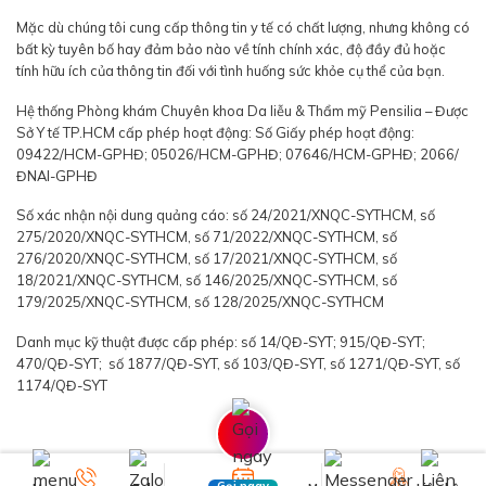
Mặc dù chúng tôi cung cấp thông tin y tế có chất lượng, nhưng không có
bất kỳ tuyên bố hay đảm bảo nào về tính chính xác, độ đầy đủ hoặc
tính hữu ích của thông tin đối với tình huống sức khỏe cụ thể của bạn.
Hệ thống Phòng khám Chuyên khoa Da liễu & Thẩm mỹ Pensilia – Được
Sở Y tế TP.HCM cấp phép hoạt động: Số Giấy phép hoạt động:
09422/HCM-GPHĐ; 05026/HCM-GPHĐ; 07646/HCM-GPHĐ; 2066/
ĐNAI-GPHĐ
Số xác nhận nội dung quảng cáo: số 24/2021/XNQC-SYTHCM, số
275/2020/XNQC-SYTHCM, số 71/2022/XNQC-SYTHCM, số
276/2020/XNQC-SYTHCM, số 17/2021/XNQC-SYTHCM, số
18/2021/XNQC-SYTHCM, số 146/2025/XNQC-SYTHCM, số
179/2025/XNQC-SYTHCM, số 128/2025/XNQC-SYTHCM
Danh mục kỹ thuật được cấp phép: số 14/QĐ-SYT; 915/QĐ-SYT;
470/QĐ-SYT; số 1877/QĐ-SYT, số 103/QĐ-SYT, số 1271/QĐ-SYT, số
1174/QĐ-SYT