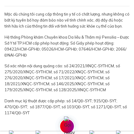
Mặc dù chúng tôi cung cấp thông tin y tế có chất lượng, nhưng không có
bất kỳ tuyên bố hay đảm bảo nào về tính chính xác, độ đầy đủ hoặc
tính hữu ích của thông tin đối với tình huống sức khỏe cụ thể của bạn.
Hệ thống Phòng khám Chuyên khoa Da liễu & Thẩm mỹ Pensilia – Được
Sở Y tế TP.HCM cấp phép hoạt động: Số Giấy phép hoạt động:
09422/HCM-GPHĐ; 05026/HCM-GPHĐ; 07646/HCM-GPHĐ; 2066/
ĐNAI-GPHĐ
Số xác nhận nội dung quảng cáo: số 24/2021/XNQC-SYTHCM, số
275/2020/XNQC-SYTHCM, số 71/2022/XNQC-SYTHCM, số
276/2020/XNQC-SYTHCM, số 17/2021/XNQC-SYTHCM, số
18/2021/XNQC-SYTHCM, số 146/2025/XNQC-SYTHCM, số
179/2025/XNQC-SYTHCM, số 128/2025/XNQC-SYTHCM
Danh mục kỹ thuật được cấp phép: số 14/QĐ-SYT; 915/QĐ-SYT;
470/QĐ-SYT; số 1877/QĐ-SYT, số 103/QĐ-SYT, số 1271/QĐ-SYT, số
1174/QĐ-SYT