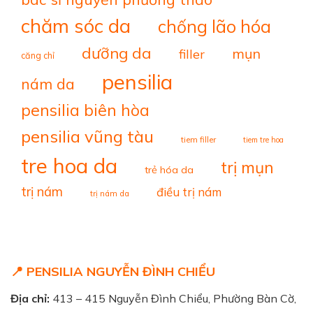
chăm sóc da
chống lão hóa
dưỡng da
mụn
filler
căng chỉ
pensilia
nám da
pensilia biên hòa
pensilia vũng tàu
tiem filler
tiem tre hoa
tre hoa da
trị mụn
trẻ hóa da
trị nám
điều trị nám
trị nám da
📍 PENSILIA NGUYỄN ĐÌNH CHIỂU
Địa chỉ:
413 – 415 Nguyễn Đình Chiểu, Phường Bàn Cờ,