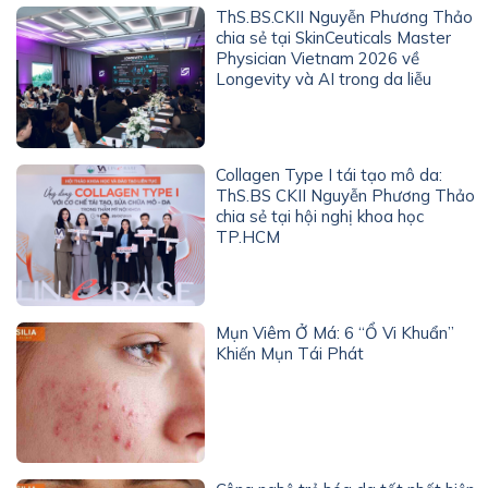
ThS.BS.CKII Nguyễn Phương Thảo
chia sẻ tại SkinCeuticals Master
Physician Vietnam 2026 về
Longevity và AI trong da liễu
Collagen Type I tái tạo mô da:
ThS.BS CKII Nguyễn Phương Thảo
chia sẻ tại hội nghị khoa học
TP.HCM
Mụn Viêm Ở Má: 6 “Ổ Vi Khuẩn”
Khiến Mụn Tái Phát