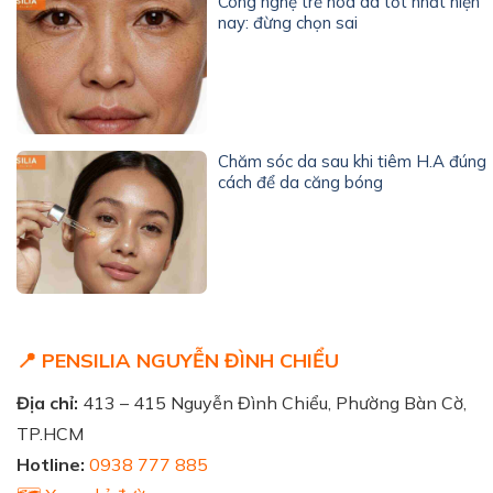
Công nghệ trẻ hóa da tốt nhất hiện
nay: đừng chọn sai
Chăm sóc da sau khi tiêm H.A đúng
cách để da căng bóng
📍 PENSILIA NGUYỄN ĐÌNH CHIỂU
Địa chỉ:
413 – 415 Nguyễn Đình Chiểu, Phường Bàn Cờ,
TP.HCM
Hotline:
0938 777 885